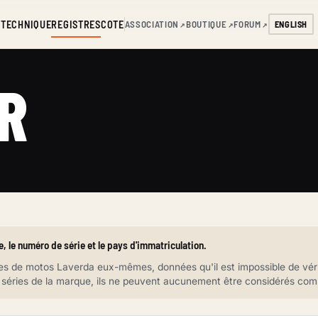
S
TECHNIQUE
REGISTRES
COTE
ASSOCIATION
BOUTIQUE
FORUM
ENGLISH
↗
↗
↗
R
, le numéro de série et le pays d'immatriculation.
aires de motos Laverda eux-mêmes, données qu'il est impossible de v
es séries de la marque, ils ne peuvent aucunement être considérés comm