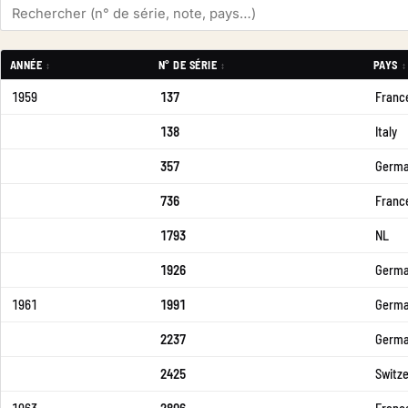
ANNÉE
N° DE SÉRIE
PAYS
1959
137
Franc
138
Italy
357
German
736
Franc
1793
NL
1926
German
1961
1991
German
2237
German
2425
Switze