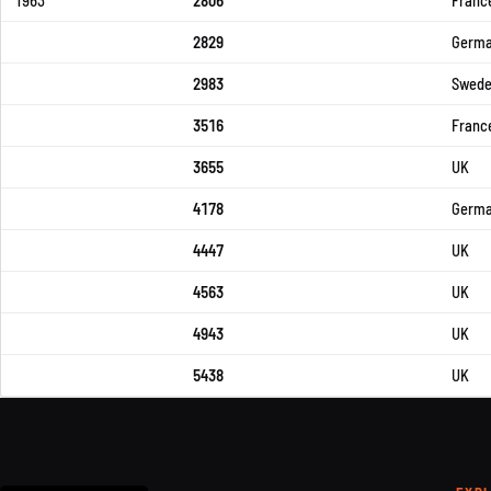
1963
2806
France 
2829
Germa
2983
Swed
3516
Franc
3655
UK
4178
Germa
4447
UK
4563
UK
4943
UK
5438
UK