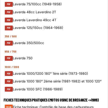
Laverda 75/100cc (1949-1958)
PDF
Laverda 48cc Laverdino 2T
PDF
Laverda Laverdino 49cc 4T
PDF
Laverda 125/150cc (1964-1968)
PDF
350 / 500
Laverda 350/500cc
PDF
650 / 750
Laverda 750
PDF
1000 / 1200
Laverda 1000/1200 180° 1ère série (1973-1980)
PDF
Laverda 1000 180° 2ème série (1981-1982) et 1000 120°
PDF
Laverda 1000 SFC (1986-1989)
PDF
FICHES TECHNIQUES PRATIQUES (MOTOS USINE DE BREGANZE –>1989)
Fiche technique: Contrôle de base des carburateurs
FICHE