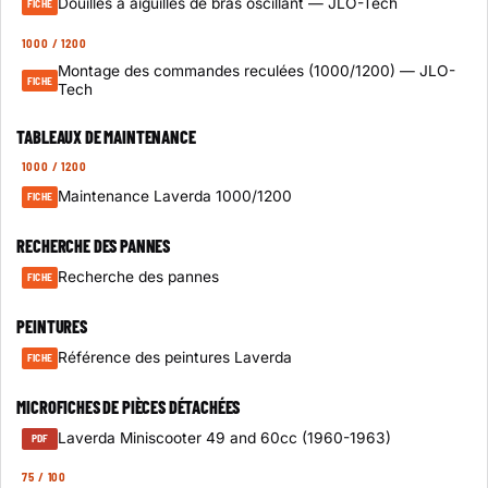
Douilles à aiguilles de bras oscillant — JLO-Tech
FICHE
1000 / 1200
Montage des commandes reculées (1000/1200) — JLO-
FICHE
Tech
TABLEAUX DE MAINTENANCE
1000 / 1200
Maintenance Laverda 1000/1200
FICHE
RECHERCHE DES PANNES
Recherche des pannes
FICHE
PEINTURES
Référence des peintures Laverda
FICHE
MICROFICHES DE PIÈCES DÉTACHÉES
Laverda Miniscooter 49 and 60cc (1960-1963)
PDF
75 / 100