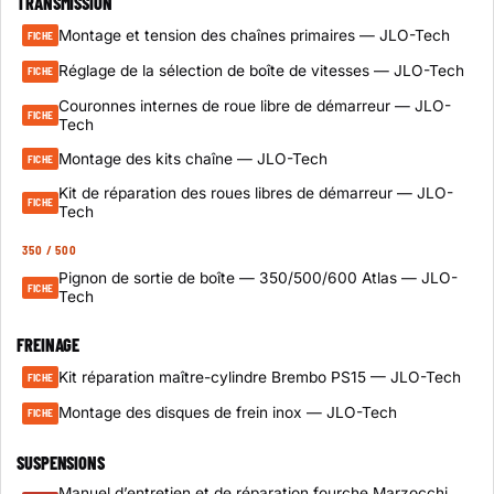
TRANSMISSION
Montage et tension des chaînes primaires — JLO-Tech
FICHE
Réglage de la sélection de boîte de vitesses — JLO-Tech
FICHE
Couronnes internes de roue libre de démarreur — JLO-
FICHE
Tech
Montage des kits chaîne — JLO-Tech
FICHE
Kit de réparation des roues libres de démarreur — JLO-
FICHE
Tech
350 / 500
Pignon de sortie de boîte — 350/500/600 Atlas — JLO-
FICHE
Tech
FREINAGE
Kit réparation maître-cylindre Brembo PS15 — JLO-Tech
FICHE
Montage des disques de frein inox — JLO-Tech
FICHE
SUSPENSIONS
Manuel d’entretien et de réparation fourche Marzocchi