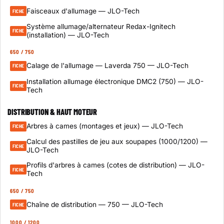
Faisceaux d'allumage — JLO-Tech
FICHE
Système allumage/alternateur Redax-Ignitech
FICHE
(installation) — JLO-Tech
650 / 750
Calage de l'allumage — Laverda 750 — JLO-Tech
FICHE
Installation allumage électronique DMC2 (750) — JLO-
FICHE
Tech
DISTRIBUTION & HAUT MOTEUR
Arbres à cames (montages et jeux) — JLO-Tech
FICHE
Calcul des pastilles de jeu aux soupapes (1000/1200) —
FICHE
JLO-Tech
Profils d'arbres à cames (cotes de distribution) — JLO-
FICHE
Tech
650 / 750
Chaîne de distribution — 750 — JLO-Tech
FICHE
1000 / 1200