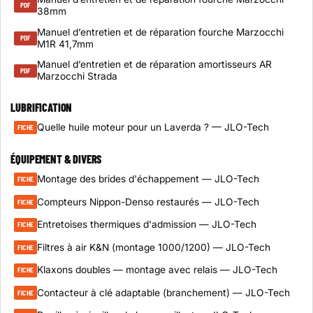
PDF
38mm
Manuel d’entretien et de réparation fourche Marzocchi
PDF
M1R 41,7mm
Manuel d’entretien et de réparation amortisseurs AR
PDF
Marzocchi Strada
LUBRIFICATION
Quelle huile moteur pour un Laverda ? — JLO-Tech
FICHE
ÉQUIPEMENT & DIVERS
Montage des brides d'échappement — JLO-Tech
FICHE
Compteurs Nippon-Denso restaurés — JLO-Tech
FICHE
Entretoises thermiques d'admission — JLO-Tech
FICHE
Filtres à air K&N (montage 1000/1200) — JLO-Tech
FICHE
Klaxons doubles — montage avec relais — JLO-Tech
FICHE
Contacteur à clé adaptable (branchement) — JLO-Tech
FICHE