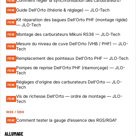
Comment régler la synchronisation des carburateurs?
FICHE
Guide Dell'Orto (théorie & réglage) — JLO-Tech
FICHE
Kit réparation des bagues Dell'Orto PHF (montage rigide)
FICHE
— JLO-Tech
Montage des carburateurs Mikuni RS36 — JLO-Tech
FICHE
Mesure du niveau de cuve Dell'Orto (VHB / PHF) — JLO-
FICHE
Tech
Remplacement des pointeaux Dell'Orto PHF — JLO-Tech
FICHE
Pompes de reprise Dell'Orto PHF (réamorçage) — JLO-
FICHE
Tech
Réglages d'origine des carburateurs Dell'Orto — JLO-
FICHE
Tech
Vis de richesse Dell'Orto — ordre de montage — JLO-
FICHE
Tech
1000 / 1200
Comment tester la gauge d’essence des RGS/RGA?
FICHE
ALLUMAGE