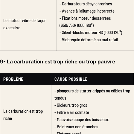
- Carburateurs désynchronisés
- Avance à l'allumage incorrecte
- Fixations moteur desserrées
Le moteur vibre de façon
(650/750/1000 180°)
excessive
- Silent-blocks moteur HS (1000 120°)
- Vlebrequin déformé ou mal refait.
9- La carburation est trop riche ou trop pauvre
PROBLÈME
CAUSE POSSIBLE
- plongeurs de starter grippés ou câbles trop
tendus
- Gicleurs trop gros
La carburation est trop
- Filtre à air colmaté
riche
- Mauvaise coupe des boisseaux
- Pointeaux non étanches
- Flotteur percé