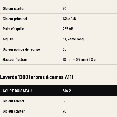
Gicleur starter
70
Gicleur principal
135 à 145
Puits d'aiguille
265 AB
Aiguille
K1, 2ème rang
Gicleur pompe de reprise
35
Hauteur flotteur
18 mm ± 0,5 mm (5,8 cl)
Laverda 1200 (arbres à cames A11)
COUPE BOISSEAU
60/2
Gicleur ralenti
65
Gicleur starter
70