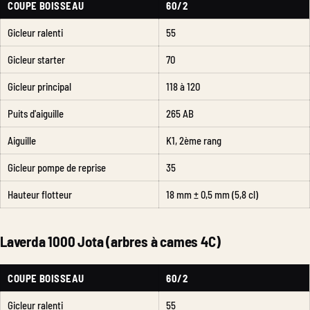
COUPE BOISSEAU
60/2
Gicleur ralenti
55
Gicleur starter
70
Gicleur principal
118 à 120
Puits d'aiguille
265 AB
Aiguille
K1, 2ème rang
Gicleur pompe de reprise
35
Hauteur flotteur
18 mm ± 0,5 mm (5,8 cl)
Laverda 1000 Jota (arbres à cames 4C)
COUPE BOISSEAU
60/2
Gicleur ralenti
55