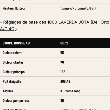
Hauteur flotteur
18mm +/- 0,5mm (5,8 cl)
-
Réglages de base des 1000 LAVERDA JOTA (Dell'Orto
A/C 4C)
:
COUPE BOISSEAU
60/2
Gicleur ralenti
55
Gicleur starter
70
Gicleur principal
145
Puit d'aiguille
265 AB
Aiguille
K1, 2ème rang
Gicleur pompe repr.
35