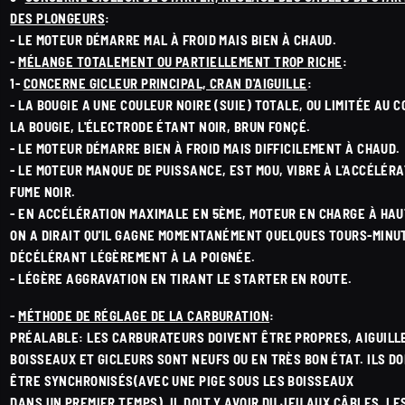
DES PLONGEURS
:
- LE MOTEUR DÉMARRE MAL À FROID MAIS BIEN À CHAUD.
-
MÉLANGE TOTALEMENT OU PARTIELLEMENT TROP RICHE
:
1-
CONCERNE GICLEUR PRINCIPAL, CRAN D'AIGUILLE
:
- LA BOUGIE A UNE COULEUR NOIRE (SUIE) TOTALE, OU LIMITÉE AU 
LA BOUGIE, L'ÉLECTRODE ÉTANT NOIR, BRUN FONÇÉ.
- LE MOTEUR DÉMARRE BIEN À FROID MAIS DIFFICILEMENT À CHAUD.
- LE MOTEUR MANQUE DE PUISSANCE, EST MOU, VIBRE À L'ACCÉLÉRA
FUME NOIR.
- EN ACCÉLÉRATION MAXIMALE EN 5ÈME, MOTEUR EN CHARGE À HAU
ON A DIRAIT QU'IL GAGNE MOMENTANÉMENT QUELQUES TOURS-MINU
DÉCÉLÉRANT LÉGÈREMENT À LA POIGNÉE.
- LÉGÈRE AGGRAVATION EN TIRANT LE STARTER EN ROUTE.
-
MÉTHODE DE RÉGLAGE DE LA CARBURATION
:
PRÉALABLE: LES CARBURATEURS DOIVENT ÊTRE PROPRES, AIGUILL
BOISSEAUX ET GICLEURS SONT NEUFS OU EN TRÈS BON ÉTAT. ILS D
ÊTRE SYNCHRONISÉS(AVEC UNE PIGE SOUS LES BOISSEAUX
DANS UN PREMIER TEMPS). IL DOIT Y AVOIR DU JEU AUX CÂBLES, LE