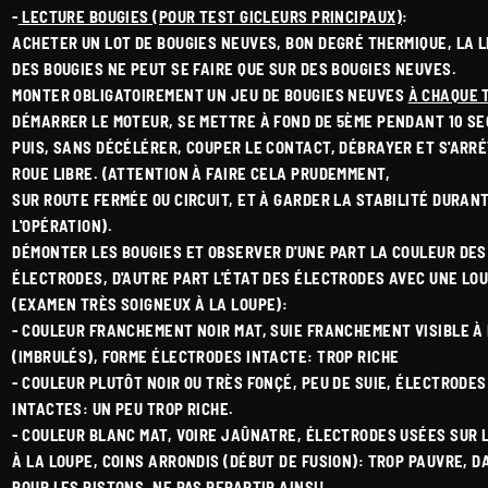
-
LECTURE BOUGIES (POUR TEST GICLEURS PRINCIPAUX)
:
ACHETER UN LOT DE BOUGIES NEUVES, BON DEGRÉ THERMIQUE, LA 
DES BOUGIES NE PEUT SE FAIRE QUE SUR DES BOUGIES NEUVES.
MONTER OBLIGATOIREMENT UN JEU DE BOUGIES NEUVES
À CHAQUE 
DÉMARRER LE MOTEUR, SE METTRE À FOND DE 5ÈME PENDANT 10 S
PUIS, SANS DÉCÉLÉRER, COUPER LE CONTACT, DÉBRAYER ET S'ARR
ROUE LIBRE. (ATTENTION À FAIRE CELA PRUDEMMENT,
SUR ROUTE FERMÉE OU CIRCUIT, ET À GARDER LA STABILITÉ DURAN
L'OPÉRATION).
DÉMONTER LES BOUGIES ET OBSERVER D'UNE PART LA COULEUR DES
ÉLECTRODES, D'AUTRE PART L'ÉTAT DES ÉLECTRODES AVEC UNE LO
(EXAMEN TRÈS SOIGNEUX À LA LOUPE):
- COULEUR FRANCHEMENT NOIR MAT, SUIE FRANCHEMENT VISIBLE À
(IMBRULÉS), FORME ÉLECTRODES INTACTE: TROP RICHE
- COULEUR PLUTÔT NOIR OU TRÈS FONÇÉ, PEU DE SUIE, ÉLECTRODES
INTACTES: UN PEU TROP RICHE.
- COULEUR BLANC MAT, VOIRE JAÛNATRE, ÉLECTRODES USÉES SUR 
À LA LOUPE, COINS ARRONDIS (DÉBUT DE FUSION): TROP PAUVRE, 
POUR LES PISTONS, NE PAS REPARTIR AINSI!