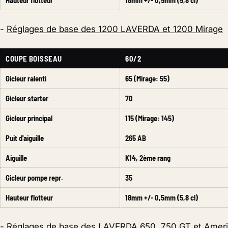
Hauteur flotteur
18mm +/- 0,5mm (5,8 cl)
-
Réglages de base des 1200 LAVERDA et 1200 Mirage
COUPE BOISSEAU
60/2
Gicleur ralenti
65 (Mirage: 55)
Gicleur starter
70
Gicleur principal
115 (Mirage: 145)
Puit d'aiguille
265 AB
Aiguille
K14, 2ème rang
Gicleur pompe repr.
35
Hauteur flotteur
18mm +/- 0,5mm (5,8 cl)
-
Réglages de base des LAVERDA 650, 750 GT et Ameri