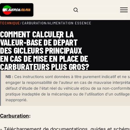
TECHNIQUE
/
CARBURATION/ALIMENTATION ESSENCE
COMMENT CALCULER LA
VALEUR-BASE DE DÉPART
DES GICLEURS PRINCIPAUX
EN CAS DE MISE EN PLACE DE
CARBURATEURS PLUS GROS?
NB :
Ces instructions sont données à titre purement indicatif et ne 
engager la responsabilité de l'auteur en cas de mauvaise interpréta
défaut d'étude de l'état réel du véhicule et/ou de sa non-conformit
pratique inadaptée de la mécanique ou de l'utilisation d'un outillage
inapproprié.
Carburation
:
-
Téléchargement de documentations, guides et schém