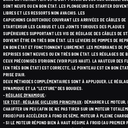
SONT NEUFS OU EN BON ÉTAT. LES PLONGEURS DE STARTER DOIVEN
LIBRES ET LES RESSORTS NON AVACHIS. LES
CAPUCHONS CAOUTCHOUC COUVRANT LES ARRIVÉES DE CÂBLES DE
STARTERSUR LES CARBUS ET LES JOINTS TORIQUES DES PLAQUES
SUPÉRIEURES SUPPORTANT LES VIS DE RÉGLAGE DES CÂBLES DE S
DOIVENT ÊTRE EN TRÈS BON ÉTAT. LES LEVIERS DE POMPES DE REP
EN BON ÉTAT ET FONCTIONNENT LIBREMENT. LES MEMBRANES DE P
REPRISES SONT NEUVES OU EN TRÈS BON ÉTAT. LES RÉGLAGES DE 
CEUX PRÉCONISÉS D'ORIGINE (VOIR PLUS HAUT). LA HAUTEUR DES 
(EN TRÈS BON ÉTAT) EST CORRECTE, LE POINTEAU EST EN BON ÉTA
PRISE D'AIR.
DEUX MÉTHODES COMPLÉMENTAIRES SONT À APPLIQUER, LE RÉGLA
DYNAMIQUE ET LA "LECTURE" DES BOUGIES.
-
RÉGLAGE DYNAMIQUE
:
1ER TEST: RÉGLAGE GICLEURS PRINCIPAUX
: DÉMARRER LE MOTEUR, 
CHAUFFER UN PEU (AFIN DE NE PAS TIRER SUR UN MOTEUR TOTALE
FROID) PUIS ACCÉLÉRER À FOND DE 5ÈME, MOTEUR À PLEINE CHARG
- SI LE MOTEUR RÉPOND BIEN À HAUT RÉGIME À FROID (AU PREMIER