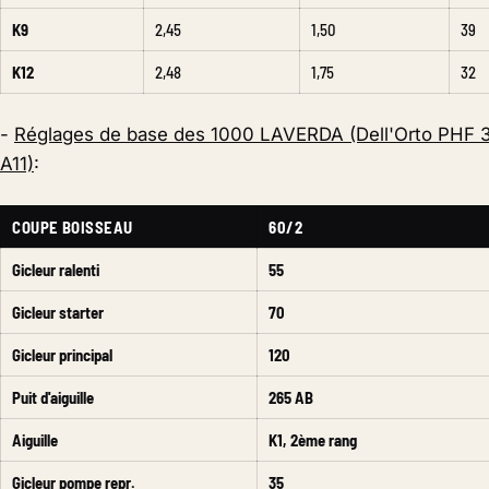
K9
2,45
1,50
39
K12
2,48
1,75
32
-
Réglages de base des 1000 LAVERDA (Dell'Orto PHF 3
A11)
:
COUPE BOISSEAU
60/2
Gicleur ralenti
55
Gicleur starter
70
Gicleur principal
120
Puit d'aiguille
265 AB
Aiguille
K1, 2ème rang
Gicleur pompe repr.
35