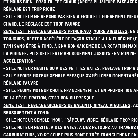
ET MOINS BIEN LORSQU'IL EST CHAUD (APRÈS PLUSIEURS PASSAGES)
RÉGLAGE EST TROP RICHE.
- SI LE MOTEUR NE RÉPOND PAS BIEN À FROID ET LÉGÈREMENT MIEU
CHAUD, LE RÉGLAGE EST TROP PAUVRE.
2ÈME TEST: RÉGLAGE GICLEURS PRINCIPAUX, VOIRE AIGUILLES
: EN
TOUJOURS, RESTER ACCÉLÉRÉ DE FAÇON STABLE À HAUT RÉGIME (E
T/M) SANS ÊTRE À FOND, À ENVIRON 8/10ÈME DE LA ROTATION MAX
LA POIGNÉE, PUIS DÉCÉLÉRER BRUSQUEMENT JUSQU'À ENVIRON MI-
ACCÉLÉRATION:
- SI LE MOTEUR HÉSITE OU A DES PETITES RATÉS, RÉGLAGE TROP RI
- SI LE RÉGIME MOTEUR SEMBLE PRESQUE S'AMÉLIORER MOMENTANÉ
RÉGLAGE PAUVRE.
- SI LE RÉGIME MOTEUR CHÛTE FRANCHEMENT ET EN PROPORTION 
DE LA DÉCÉLÉRATION, C'EST BON OU PRESQUE.
3ÈME TEST: RÉGLAGE GICLEURS DE RALENTI, NIVEAU AIGUILLES
: A
BRUSQUEMENT À FOND:
- SI LE MOTEUR SEMBLE "MOU", "RÂPEUX", VIBRE, RÉGLAGE TROP RIC
- SI LE MOTEUR HÉSITE, A DES RATÉS, A DES RETOURS AU TRAVERS
CARBURATEURS, VOIRE COUPE PUIS MONTE TRÈS FRANCHEMENT EN 