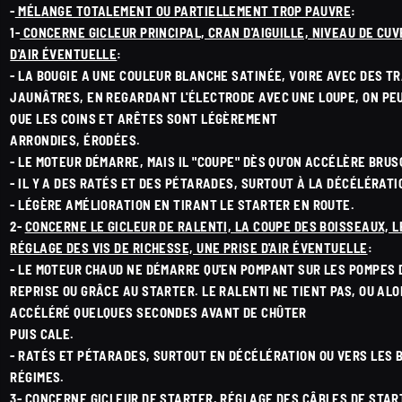
-
MÉLANGE TOTALEMENT OU PARTIELLEMENT TROP PAUVRE
:
1-
CONCERNE GICLEUR PRINCIPAL, CRAN D'AIGUILLE, NIVEAU DE CUV
D'AIR ÉVENTUELLE
:
- LA BOUGIE A UNE COULEUR BLANCHE SATINÉE, VOIRE AVEC DES T
JAUNÂTRES, EN REGARDANT L'ÉLECTRODE AVEC UNE LOUPE, ON PEU
QUE LES COINS ET ARÊTES SONT LÉGÈREMENT
ARRONDIES, ÉRODÉES.
- LE MOTEUR DÉMARRE, MAIS IL "COUPE" DÈS QU'ON ACCÉLÈRE BRU
- IL Y A DES RATÉS ET DES PÉTARADES, SURTOUT À LA DÉCÉLÉRATI
- LÉGÈRE AMÉLIORATION EN TIRANT LE STARTER EN ROUTE.
2-
CONCERNE LE GICLEUR DE RALENTI, LA COUPE DES BOISSEAUX, L
RÉGLAGE DES VIS DE RICHESSE, UNE PRISE D'AIR ÉVENTUELLE
:
- LE MOTEUR CHAUD NE DÉMARRE QU'EN POMPANT SUR LES POMPES 
REPRISE OU GRÂCE AU STARTER. LE RALENTI NE TIENT PAS, OU AL
ACCÉLÉRÉ QUELQUES SECONDES AVANT DE CHÛTER
PUIS CALE.
- RATÉS ET PÉTARADES, SURTOUT EN DÉCÉLÉRATION OU VERS LES 
RÉGIMES.
3-
CONCERNE GICLEUR DE STARTER, RÉGLAGE DES CÂBLES DE STAR