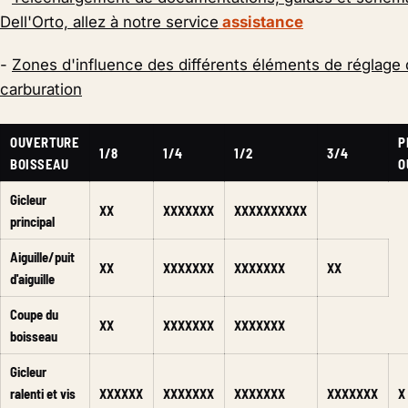
Dell'Orto, allez à notre service
assistance
-
Zones d'influence des différents éléments de réglage 
carburation
OUVERTURE
P
1/8
1/4
1/2
3/4
BOISSEAU
O
Gicleur
XX
XXXXXXX
XXXXXXXXXX
principal
Aiguille/puit
XX
XXXXXXX
XXXXXXX
XX
d'aiguille
Coupe du
XX
XXXXXXX
XXXXXXX
boisseau
Gicleur
ralenti et vis
XXXXXX
XXXXXXX
XXXXXXX
XXXXXXX
X